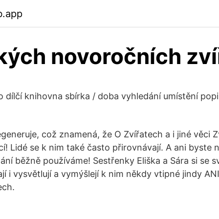
b.app
kých novoročních zví
o dílčí knihovna sbírka / doba vyhledání umístění pop
generuje, což znamená, že O Zvířatech a i jiné věci Z
cí! Lidé se k nim také často přirovnávají. A ani byste ne
ání běžně používáme! Sestřenky Eliška a Sára si se 
í i vysvětlují a vymýšlejí k nim někdy vtipné jindy 
ech.