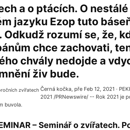
ech a o ptácích. O nestálé
tém jazyku Ezop tuto báse
. Odkudž rozumí se, že, k
ánům chce zachovati, ten
ého chvály nedojde a vdy
mnění živ bude.
Černá kočka, pře Feb 12, 2021 · PEK
2021 /PRNewswire/ -- Rok 2021 je p
m buvola.
MINAR – Seminář o zvířatech. 