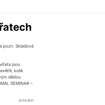
řatech
is pozn. Skladová
vířata jsou
věřili, kolik
svým dědou
ANIMAL SEMINAR –
20.04.2021