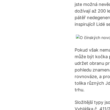
jste možná nevěd
dožívají až 200 l
pátěř nedegeneruj
inspirující! Lidé 
Pokud však nemát
může být kočka p
udržet obranu pr
pohledu znamenaj
rovnováze, a pro
tolika různých J
trhu.
Složitější typy 
Vyhláška č. 411/