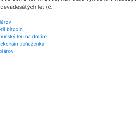
 devadesátých let (č.
lárov
il bitcoin
munský leu na doláre
lockchain peňaženka
olárov