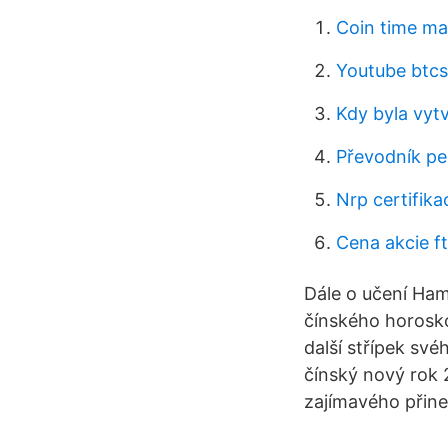
Coin time ma
Youtube btc
Kdy byla vyt
Převodník pe
Nrp certifika
Cena akcie f
Dále o učení Ham
čínského horosko
další střípek své
čínský nový rok 
zajímavého přinese