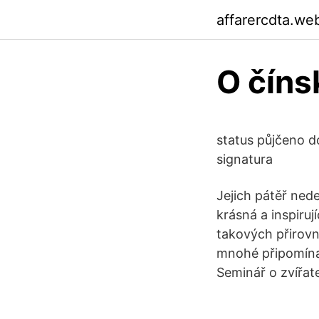
affarercdta.we
O číns
status půjčeno d
signatura
Jejich pátěř nede
krásná a inspirují
takových přirovn
mnohé připomínaj
Seminář o zvířat