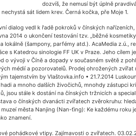
dozvíš, že nemusí být úplně pravdiv
 nechystá sát lidem krev. Černá kočka, pře Moje 1.
vní dialog vedl k řadě pokroků v čínských nařízeních,
vna 2014 o ukončení testování tzv. „běžné kosmetiky“
a lokálně (šampony, parfémy atd.). AcaMedia z.ú., re
ce s Katedrou sinologie FF UK v Praze. Jeho cílem j
ed o vývoji v Číně a dopady v současném světě z poh
ých médií a pozorovatelů. Prodej ohrožených zvířat
jným tajemstvím by Vlaštovka.info • 21.7.2014 Luskoun
, hadi a mnoho dalších živočichů, mnohdy zástupci kri
 jsou stále k dostání na čínských tržnicích a speciali
stava o čínských dvanácti zvířatech zvěrokruhu: hled
i muzeí města Nanjing (Nan-ťing): Ke každému roku j
jako znamení.
ové pohádkové vtipy. Zajímavosti o zvířatech. 03.02