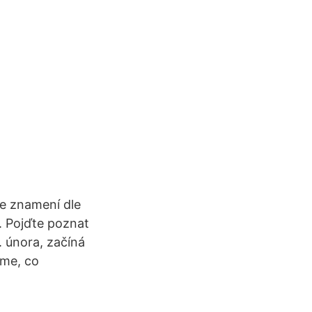
je znamení dle
. Pojďte poznat
. února, začíná
íme, co