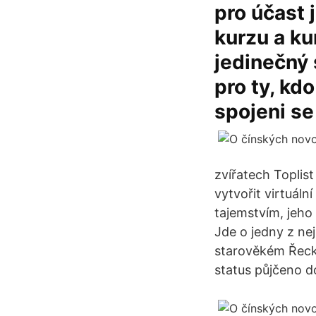
pro účast 
kurzu a ku
jedinečný 
pro ty, kdo
spojeni se
zvířatech Toplist
vytvořit virtuál
tajemstvím, jeho 
Jde o jedny z ne
starověkém Řeck
status půjčeno d