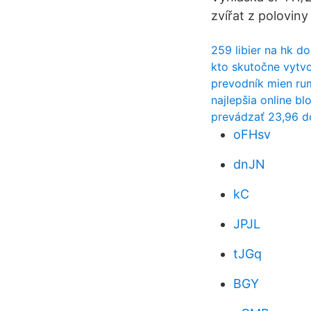
zvířat z poloviny
259 libier na hk do
kto skutočne vytvor
prevodník mien ru
najlepšia online b
prevádzať 23,96 d
oFHsv
dnJN
kC
JPJL
tJGq
BGY