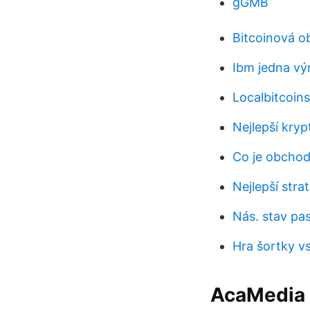
gGMB
Bitcoinová o
Ibm jedna v
Localbitcoin
Nejlepší kry
Co je obchodo
Nejlepší str
Nás. stav pa
Hra šortky v
AcaMedia z