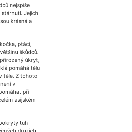
dců nejspíše
 stárnutí. Jejich
jsou krásná a
kočka, ptáci,
 většinu škůdců.
přirozený úkryt,
sklá pomáhá tělu
 těle. Z tohoto
není v
 pomáhat při
celém asijském
 pokryty tuh
pečných druzích