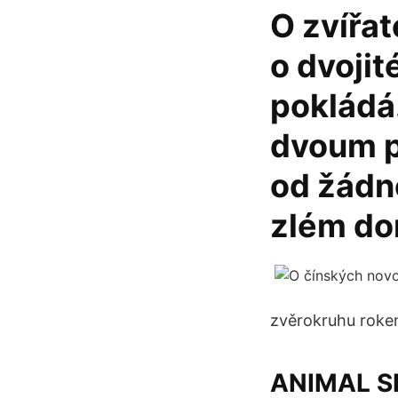
O zvířat
o dvoji
pokládá
dvoum p
od žádn
zlém do
zvěrokruhu roke
ANIMAL SE