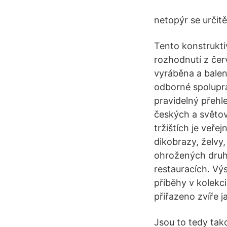
netopýr se určitě
Tento konstrukti
rozhodnutí z čer
vyráběna a balen
odborné spoluprá
pravidelný přehl
českých a světov
tržištích je veře
dikobrazy, želvy
ohrožených druhů,
restauracích. Vý
příběhy v kolekc
přiřazeno zvíře 
Jsou to tedy tak