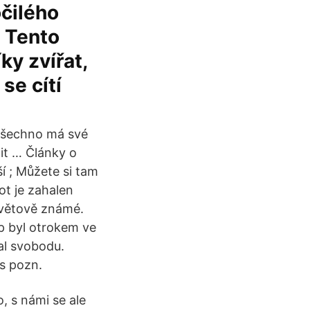
očilého
? Tento
ky zvířat,
se cítí
o všechno má své
tit … Články o
í ; Můžete si tam
ot je zahalen
osvětově známé.
p byl otrokem ve
al svobodu.
is pozn.
, s námi se ale