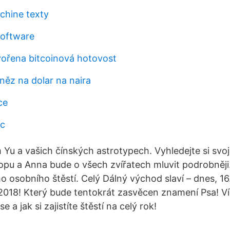
chine texty
software
vořena bitcoinová hotovost
něz na dolar na naira
ce
tc
 Yu a vašich čínských astrotypech. Vyhledejte si svo
pu a Anna bude o všech zvířatech mluvit podrobněji
ho osobního štěstí. Celý Dálný východ slaví – dnes, 16
2018! Který bude tentokrát zasvěcen znamení Psa! V
 a jak si zajistíte štěstí na celý rok!