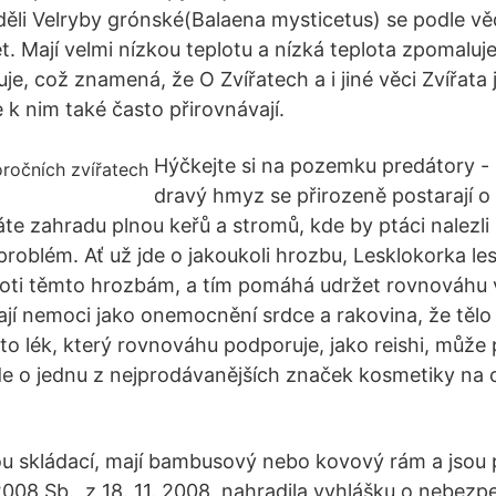
ěli Velryby grónské(Balaena mysticetus) se podle vě
et. Mají velmi nízkou teplotu a nízká teplota zpomaluje
e, což znamená, že O Zvířatech a i jiné věci Zvířata 
se k nim také často přirovnávají.
Hýčkejte si na pozemku predátory - 
dravý hmyz se přirozeně postarají o
e zahradu plnou keřů a stromů, kde by ptáci nalezli 
roblém. Ať už jde o jakoukoli hrozbu, Lesklokorka le
oti těmto hrozbám, a tím pomáhá udržet rovnováhu v
í nemoci jako onemocnění srdce a rakovina, že tělo 
to lék, který rovnováhu podporuje, jako reishi, může
de o jednu z nejprodávanějších značek kosmetiky na 
jsou skládací, mají bambusový nebo kovový rám a jsou
2008 Sb., z 18. 11. 2008, nahradila vyhlášku o nebez