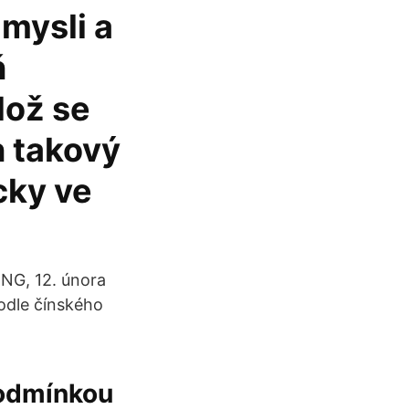
 mysli a
ň
dož se
 takový
cky ve
ING, 12. února
odle čínského
Podmínkou