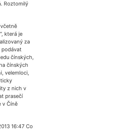
á. Roztomilý
 včetně
, která je
alizovaný za
e podávat
ledu čínských,
 na čínských
i, velemloci,
ticky
ty z nich v
at prasečí
e v Číně
.2013 16:47 Co