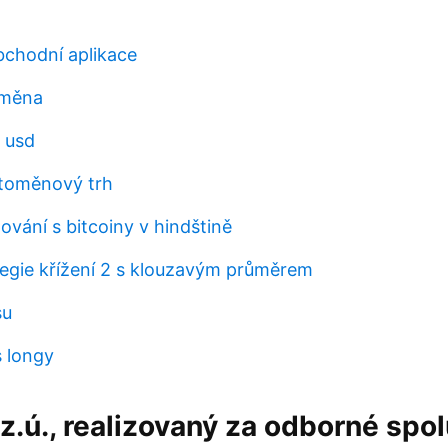
bchodní aplikace
ýměna
s usd
ptoměnový trh
vání s bitcoiny v hindštině
ategie křížení 2 s klouzavým průměrem
su
s longy
.ú., realizovaný za odborné spo